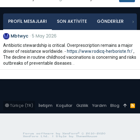
PROFIL MESAJLARI
SON AKTIVITE
GÖNDERILER
HA
M
Mbtwyc
5 May 2026
Antibiotic stewardship is critical. Overprescription remains a major
driver of resistance worldwide. -
https://www.rodicq-herboriste.fr/
,
The decline in routine childhood vaccinations is concerning and risks
outbreaks of preventable diseases. .
Türkçe (TR)
İletişim
Koşullar
Gizlilik
Yardım
Blog
R
S
S
®
Forum software by XenForo
© 2010-2020
XenForo Ltd.
|
Style by ThemeHouse