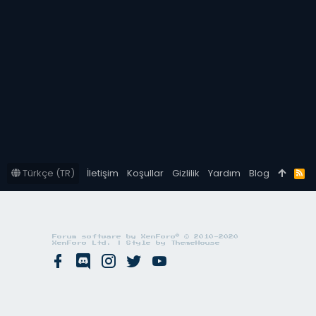
Türkçe (TR)
İletişim
Koşullar
Gizlilik
Yardım
Blog
R
S
S
®
Forum software by XenForo
© 2010-2020
XenForo Ltd.
|
Style by ThemeHouse