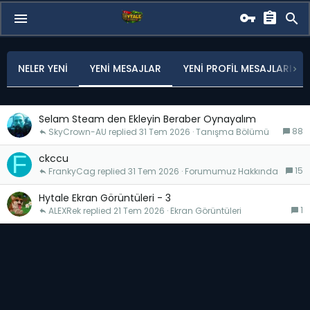
NELER YENI
YENI MESAJLAR
YENI PROFIL MESAJLARI
Selam Steam den Ekleyin Beraber Oynayalım
88
SkyCrown-AU
31 Tem 2026
Tanışma Bölümü
F
ckccu
15
FrankyCag
31 Tem 2026
Forumumuz Hakkında
Hytale Ekran Görüntüleri - 3
1
ALEXRek
21 Tem 2026
Ekran Görüntüleri