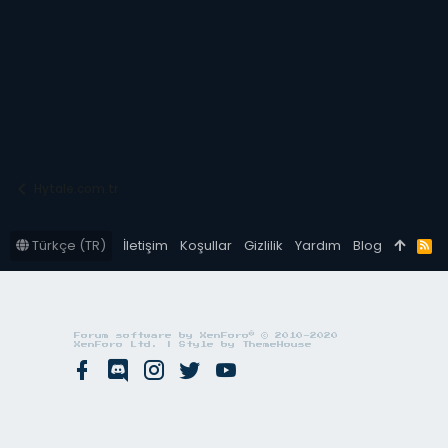
Hytale.com.tr
Türkçe (TR)
İletişim
Koşullar
Gizlilik
Yardım
Blog
R
S
S
®
Forum software by XenForo
© 2010-2020
XenForo Ltd.
|
Style by ThemeHouse