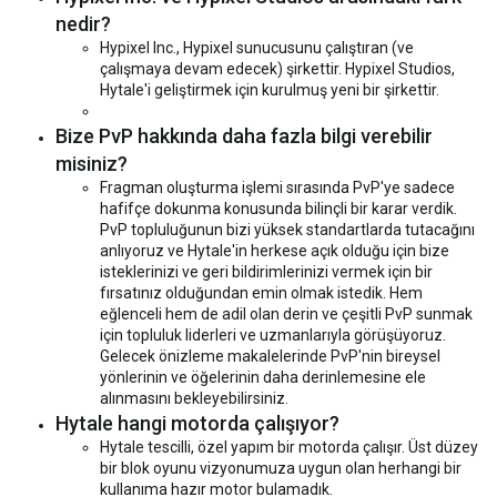
nedir?
Hypixel Inc., Hypixel sunucusunu çalıştıran (ve
çalışmaya devam edecek) şirkettir. Hypixel Studios,
Hytale'i geliştirmek için kurulmuş yeni bir şirkettir.
Bize PvP hakkında daha fazla bilgi verebilir
misiniz?
Fragman oluşturma işlemi sırasında PvP'ye sadece
hafifçe dokunma konusunda bilinçli bir karar verdik.
PvP topluluğunun bizi yüksek standartlarda tutacağını
anlıyoruz ve Hytale'in herkese açık olduğu için bize
isteklerinizi ve geri bildirimlerinizi vermek için bir
fırsatınız olduğundan emin olmak istedik. Hem
eğlenceli hem de adil olan derin ve çeşitli PvP sunmak
için topluluk liderleri ve uzmanlarıyla görüşüyoruz.
Gelecek önizleme makalelerinde PvP'nin bireysel
yönlerinin ve öğelerinin daha derinlemesine ele
alınmasını bekleyebilirsiniz.
Hytale hangi motorda çalışıyor?
Hytale tescilli, özel yapım bir motorda çalışır. Üst düzey
bir blok oyunu vizyonumuza uygun olan herhangi bir
kullanıma hazır motor bulamadık.