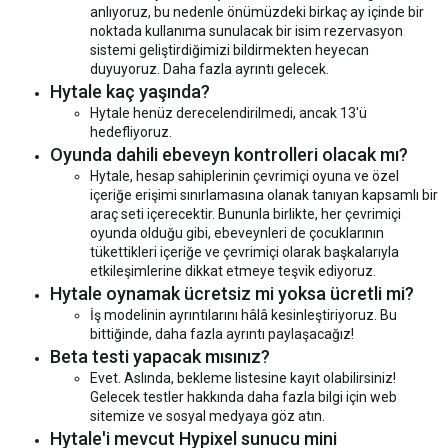
anlıyoruz, bu nedenle önümüzdeki birkaç ay içinde bir
noktada kullanıma sunulacak bir isim rezervasyon
sistemi geliştirdiğimizi bildirmekten heyecan
duyuyoruz. Daha fazla ayrıntı gelecek.
Hytale kaç yaşında?
Hytale henüz derecelendirilmedi, ancak 13'ü
hedefliyoruz.
Oyunda dahili ebeveyn kontrolleri olacak mı?
Hytale, hesap sahiplerinin çevrimiçi oyuna ve özel
içeriğe erişimi sınırlamasına olanak tanıyan kapsamlı bir
araç seti içerecektir. Bununla birlikte, her çevrimiçi
oyunda olduğu gibi, ebeveynleri de çocuklarının
tükettikleri içeriğe ve çevrimiçi olarak başkalarıyla
etkileşimlerine dikkat etmeye teşvik ediyoruz.
Hytale oynamak ücretsiz mi yoksa ücretli mi?
İş modelinin ayrıntılarını hâlâ kesinleştiriyoruz. Bu
bittiğinde, daha fazla ayrıntı paylaşacağız!
Beta testi yapacak mısınız?
Evet. Aslında, bekleme listesine kayıt olabilirsiniz!
Gelecek testler hakkında daha fazla bilgi için web
sitemize ve sosyal medyaya göz atın.
Hytale'i mevcut Hypixel sunucu mini