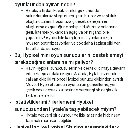
oyunlarından ayıran nedir?
Hytale, sıfırdan küçük isimler göz önünde
bulundurularak oluşturulmuştur; bu, biz ve topluluk
oluşturucuların hoşunuza gidecek deneyimler
oluşturma özgürlüğüne sahip olduğumuz anlamına
gelir. İstersek yukarıdan aşağıya bir nişancı bile
yapabiliriz! Ayrıca hile karşıtı, mini oyunlara özgü
müşteri optimizasyonları ve çok daha fazlası gibi yeni
fırsatlar da sunuyor.
Bu, Hypixel mini oyun sunucularını desteklemeyi
bırakacağınız anlamına mı geliyor?
Hayır! Hypixel sunucusu etkin ve destekli olmaya devam
edecek - şu andaki ile aynı. Aslında, Hytale üzerinde
çalışan ekip iki yıl önce Hypixel sunucu ekibinden ayrıldı.
Mevcut Hypixel sunucu oyuncuları güncelleme, yeni
içerik veya destek kalitesinde herhangi bir değişiklik
fark etmemelidir.
İstatistiklerimi / ilerlememi Hypixel
sunucusundan Hytale'a taşıyabilecek miyim?
Hytale yepyeni bir oyundur ve ikisi arasında hiçbir şey
taşımak mümkün değildir.
Hypixel Inc. ve Hypixel Studios arasındaki fark