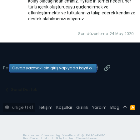
kolay olacağından eminiz. Hytale'in temel hedefi, her
türlü içerik oluşturucuyu güçlendirmek ve
etkinleştirmektir ve tutkularınızı takip ederek kendinize
destek olabilmenizi istiyoruz.
Son düzenleme:
24 May 2020
Facebook
Twitter
Reddit
Pinterest
Tumblr
WhatsApp
E-posta
Link
Paylaş:
Cevap yazmak için giriş yap yada kayıt ol.
Genel Destek
Türkçe (TR)
İletişim
Koşullar
Gizlilik
Yardım
Blog
R
S
S
®
Forum software by XenForo
© 2010-2020
XenForo Ltd.
|
Style by ThemeHouse