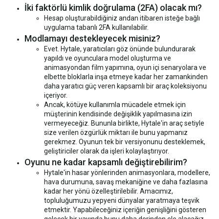
İki faktörlü kimlik doğrulama (2FA) olacak mı?
Hesap oluşturabildiğiniz andan itibaren isteğe bağlı
uygulama tabanlı 2FA kullanılabilir.
Modlamayı destekleyecek misiniz?
Evet. Hytale, yaratıcıları göz önünde bulundurarak
yapıldı ve oyunculara model oluşturma ve
animasyondan film yapımına, oyun içi senaryolara ve
elbette bloklarla inşa etmeye kadar her zamankinden
daha yaratıcı güç veren kapsamlı bir araç koleksiyonu
içeriyor.
Ancak, kötüye kullanımla mücadele etmek için
müşterinin kendisinde değişiklik yapılmasına izin
vermeyeceğiz. Bununla birlikte, Hytale'in araç setiyle
size verilen özgürlük miktarı ile bunu yapmanız
gerekmez. Oyunun tek bir versiyonunu desteklemek,
geliştiriciler olarak da işleri kolaylaştırıyor.
Oyunu ne kadar kapsamlı değiştirebilirim?
Hytale'in hasar yönlerinden animasyonlara, modellere,
hava durumuna, savaş mekaniğine ve daha fazlasına
kadar her yönü özelleştirilebilir. Amacımız,
topluluğumuzu yepyeni dünyalar yaratmaya teşvik
etmektir. Yapabileceğiniz içeriğin genişliğini gösteren