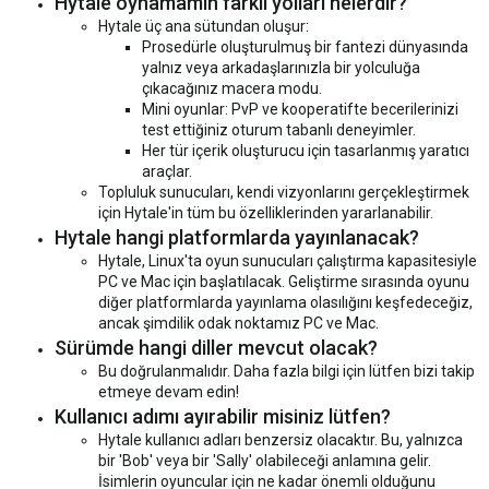
Hytale oynamamın farklı yolları nelerdir?
Hytale üç ana sütundan oluşur:
Prosedürle oluşturulmuş bir fantezi dünyasında
yalnız veya arkadaşlarınızla bir yolculuğa
çıkacağınız macera modu.
Mini oyunlar: PvP ve kooperatifte becerilerinizi
test ettiğiniz oturum tabanlı deneyimler.
Her tür içerik oluşturucu için tasarlanmış yaratıcı
araçlar.
Topluluk sunucuları, kendi vizyonlarını gerçekleştirmek
için Hytale'in tüm bu özelliklerinden yararlanabilir.
Hytale hangi platformlarda yayınlanacak?
Hytale, Linux'ta oyun sunucuları çalıştırma kapasitesiyle
PC ve Mac için başlatılacak. Geliştirme sırasında oyunu
diğer platformlarda yayınlama olasılığını keşfedeceğiz,
ancak şimdilik odak noktamız PC ve Mac.
Sürümde hangi diller mevcut olacak?
Bu doğrulanmalıdır. Daha fazla bilgi için lütfen bizi takip
etmeye devam edin!
Kullanıcı adımı ayırabilir misiniz lütfen?
Hytale kullanıcı adları benzersiz olacaktır. Bu, yalnızca
bir 'Bob' veya bir 'Sally' olabileceği anlamına gelir.
İsimlerin oyuncular için ne kadar önemli olduğunu