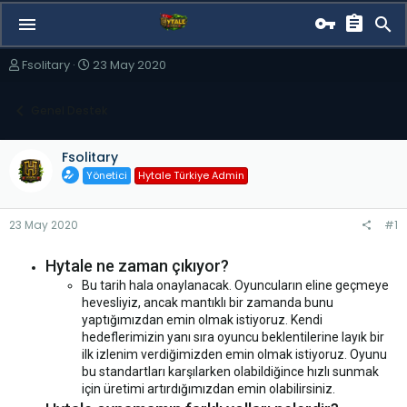
K
B
Fsolitary
23 May 2020
o
a
n
ş
Genel Destek
b
l
u
a
y
n
Fsolitary
u
g
Yönetici
Hytale Türkiye Admin
b
ı
a
ç
ş
t
23 May 2020
#1
l
a
a
r
t
i
Hytale ne zaman çıkıyor?
a
h
Bu tarih hala onaylanacak. Oyuncuların eline geçmeye
n
i
hevesliyiz, ancak mantıklı bir zamanda bunu
yaptığımızdan emin olmak istiyoruz. Kendi
hedeflerimizin yanı sıra oyuncu beklentilerine layık bir
ilk izlenim verdiğimizden emin olmak istiyoruz. Oyunu
bu standartları karşılarken olabildiğince hızlı sunmak
için üretimi artırdığımızdan emin olabilirsiniz.