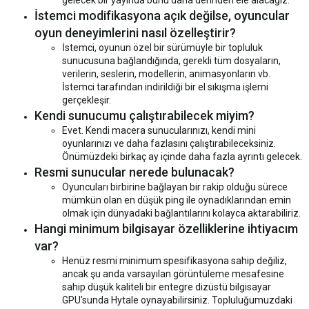
gelecek bir yayında bunu daha derinden ele alacağız.
İstemci modifikasyona açık değilse, oyuncular
oyun deneyimlerini nasıl özelleştirir?
İstemci, oyunun özel bir sürümüyle bir topluluk
sunucusuna bağlandığında, gerekli tüm dosyaların,
verilerin, seslerin, modellerin, animasyonların vb.
İstemci tarafından indirildiği bir el sıkışma işlemi
gerçekleşir.
Kendi sunucumu çalıştırabilecek miyim?
Evet. Kendi macera sunucularınızı, kendi mini
oyunlarınızı ve daha fazlasını çalıştırabileceksiniz.
Önümüzdeki birkaç ay içinde daha fazla ayrıntı gelecek.
Resmi sunucular nerede bulunacak?
Oyuncuları birbirine bağlayan bir rakip olduğu sürece
mümkün olan en düşük ping ile oynadıklarından emin
olmak için dünyadaki bağlantılarını kolayca aktarabiliriz.
Hangi minimum bilgisayar özelliklerine ihtiyacım
var?
Henüz resmi minimum spesifikasyona sahip değiliz,
ancak şu anda varsayılan görüntüleme mesafesine
sahip düşük kaliteli bir entegre dizüstü bilgisayar
GPU'sunda Hytale oynayabilirsiniz. Topluluğumuzdaki