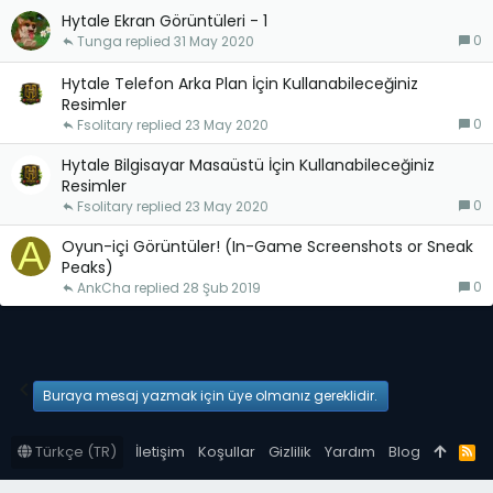
Hytale Ekran Görüntüleri - 1
0
Tunga
31 May 2020
Hytale Telefon Arka Plan İçin Kullanabileceğiniz
Resimler
0
Fsolitary
23 May 2020
Hytale Bilgisayar Masaüstü İçin Kullanabileceğiniz
Resimler
0
Fsolitary
23 May 2020
A
Oyun-içi Görüntüler! (In-Game Screenshots or Sneak
Peaks)
0
AnkCha
28 Şub 2019
Hytale Türkiye
Buraya mesaj yazmak için üye olmanız gereklidir.
Türkçe (TR)
İletişim
Koşullar
Gizlilik
Yardım
Blog
R
S
S