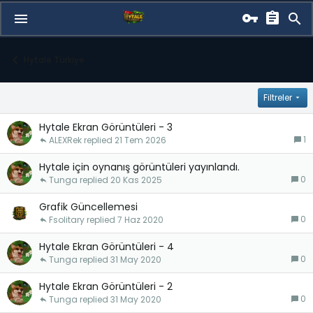
Hytale Türkiye
Filtreler
Hytale Ekran Görüntüleri - 3
1
ALEXRek
21 Tem 2026
Hytale için oynanış görüntüleri yayınlandı.
0
Tunga
20 Kas 2025
Grafik Güncellemesi
0
Fsolitary
7 Haz 2020
Hytale Ekran Görüntüleri - 4
0
Tunga
31 May 2020
Hytale Ekran Görüntüleri - 2
0
Tunga
31 May 2020